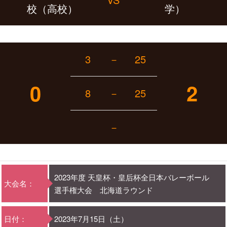
校（高校）
学）
3
－
25
0
2
8
－
25
－
2023年度 天皇杯・皇后杯全日本バレーボール
大会名：
選手権大会 北海道ラウンド
日付：
2023年7月15日（土）