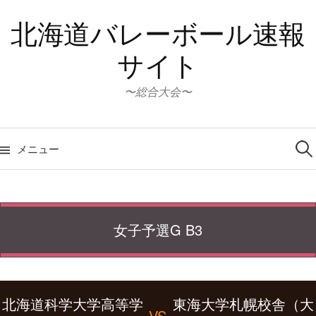
コ
北海道バレーボール速報
ン
テ
サイト
ン
ツ
〜総合大会〜
へ
ス
検
キ
索:
メニュー
ッ
プ
女子予選G B3
北海道科学大学高等学
東海大学札幌校舎（大
VS