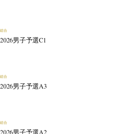
総合
2026男子予選C1
総合
2026男子予選A3
総合
2026男子予選A2