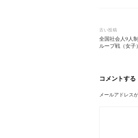
投
古い投稿
全国社会人9人
稿
ループ戦（女子
ナ
ビ
ゲ
コメントする
ー
シ
メールアドレス
ョ
ン