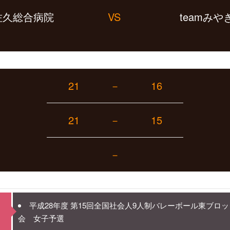
佐久総合病院
VS
teamみや
21
－
16
21
－
15
－
平成28年度 第15回全国社会人9人制バレーボール東ブロ
会 女子予選