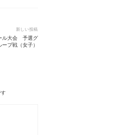
新しい投稿
ール大会 予選グ
ループ戦（女子）
です