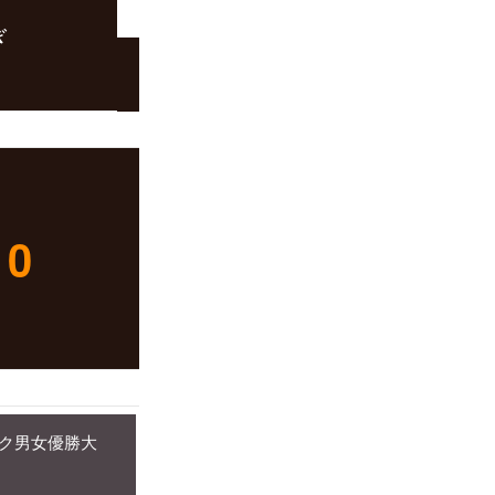
ぎ
0
ック男女優勝大