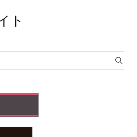
イト
検
索: