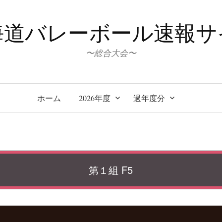
海道バレーボール速報サ
〜総合大会〜
ホーム
2026年度
過年度分
第１組 F5