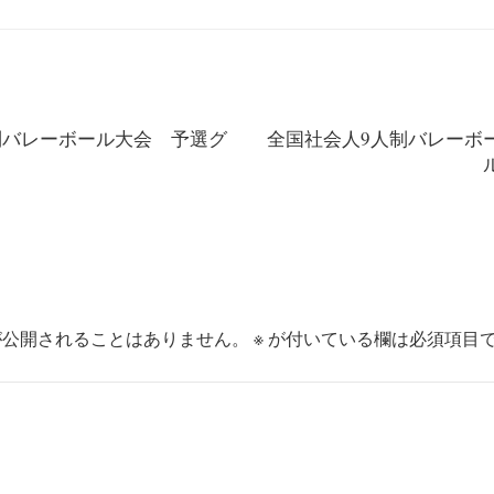
制バレーボール大会 予選グ
全国社会人9人制バレーボ
）
が公開されることはありません。
※
が付いている欄は必須項目