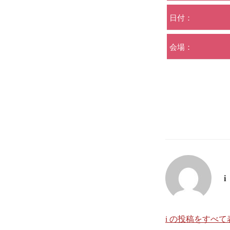
日付：
会場：
i
i の投稿をすべて